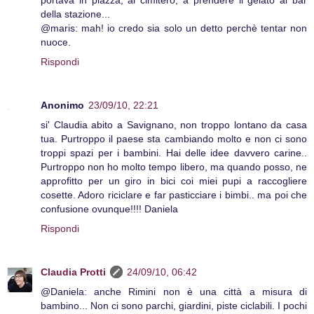
portava in piazza, al cimitero, a prendere il gelato al bar
della stazione...
@maris: mah! io credo sia solo un detto perchè tentar non
nuoce.
Rispondi
Anonimo
23/09/10, 22:21
si' Claudia abito a Savignano, non troppo lontano da casa
tua. Purtroppo il paese sta cambiando molto e non ci sono
troppi spazi per i bambini. Hai delle idee davvero carine..
Purtroppo non ho molto tempo libero, ma quando posso, ne
approfitto per un giro in bici coi miei pupi a raccogliere
cosette. Adoro riciclare e far pasticciare i bimbi.. ma poi che
confusione ovunque!!!! Daniela
Rispondi
Claudia Protti
24/09/10, 06:42
@Daniela: anche Rimini non è una città a misura di
bambino... Non ci sono parchi, giardini, piste ciclabili. I pochi