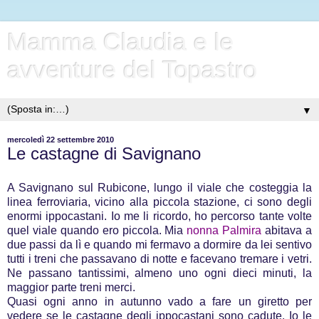
Mamma Claudia e le
avventure del Topastro
▼
mercoledì 22 settembre 2010
Le castagne di Savignano
A Savignano sul Rubicone, lungo il viale che costeggia la
linea ferroviaria, vicino alla piccola stazione, ci sono degli
enormi ippocastani. Io me li ricordo, ho percorso tante volte
quel viale quando ero piccola. Mia
nonna Palmira
abitava a
due passi da lì e quando mi fermavo a dormire da lei sentivo
tutti i treni che passavano di notte e facevano tremare i vetri.
Ne passano tantissimi, almeno uno ogni dieci minuti, la
maggior parte treni merci.
Quasi ogni anno in autunno vado a fare un giretto per
vedere se le castagne degli ippocastani sono cadute. Io le